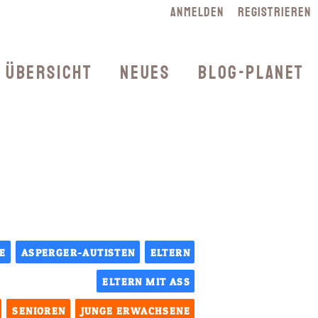
Navigation
Anmelden
Registrieren
überspringen
Übersicht
Neues
Blog-Planet
E
ASPERGER-AUTISTEN
ELTERN
ELTERN MIT ASS
SENIOREN
JUNGE ERWACHSENE