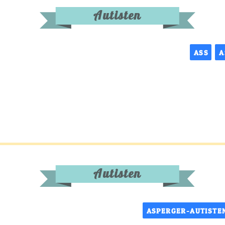
Autisten
ASS
A
Autisten
ASPERGER-AUTISTE