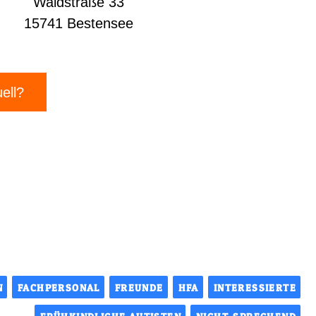
Waldstraße 33
15741 Bestensee
ell?
N
FACHPERSONAL
FREUNDE
HFA
INTERESSIERTE