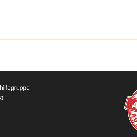
hilfegruppe
kt