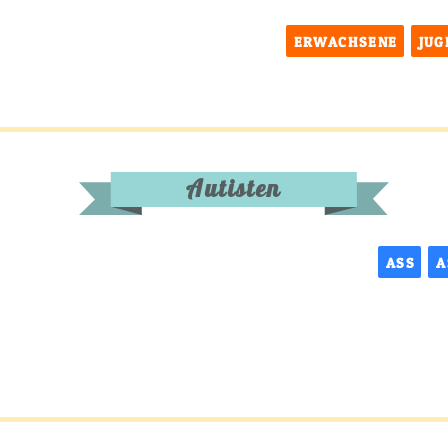
ERWACHSENE
JUG
Autisten
ASS
A