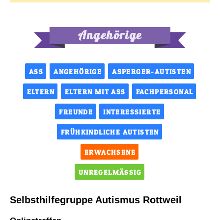
Angehörige
ASS
ANGEHÖRIGE
ASPERGER-AUTISTEN
ELTERN
ELTERN MIT ASS
FACHPERSONAL
FREUNDE
INTERESSIERTE
FRÜHKINDLICHE AUTISTEN
ERWACHSENE
UNREGELMÄSSIG
Selbsthilfegruppe Autismus Rottweil