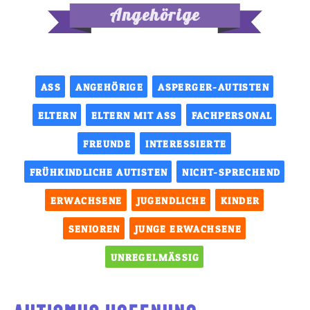
Angehörige
ASS
ANGEHÖRIGE
ASPERGER-AUTISTEN
ELTERN
ELTERN MIT ASS
FACHPERSONAL
FREUNDE
INTERESSIERTE
FRÜHKINDLICHE AUTISTEN
NICHT-SPRECHEND
ERWACHSENE
JUGENDLICHE
KINDER
SENIOREN
JUNGE ERWACHSENE
UNREGELMÄSSIG